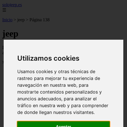
solojeep.es
☰
Inicio
>
jeep
>
Página 138
jeep
Descubre todas las noticias de la categoría jeep. Artículos
actualizados y contenido de calidad en solojeep.es.
Utilizamos cookies
Mostrando 3289 - 3312 de 3338 artículos
Usamos cookies y otras técnicas de
rastreo para mejorar tu experiencia de
navegación en nuestra web, para
mostrarte contenidos personalizados y
anuncios adecuados, para analizar el
tráfico en nuestra web y para comprender
❮
❯
de donde llegan nuestros visitantes.
Aceptar
▷ Zona Azul Córdoba 《 Horarios y Tarifas 2024 》