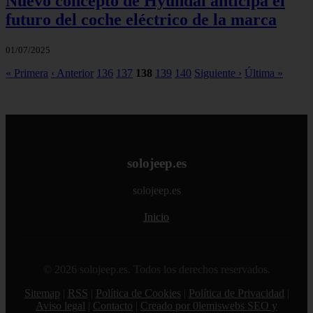
Nuevo concepto de Hyundai anticipa el
futuro del coche eléctrico de la marca
01/07/2025
« Primera
‹ Anterior
136
137
138
139
140
Siguiente ›
Última »
solojeep.es
solojeep.es
Inicio
© 2026 solojeep.es. Todos los derechos reservados.
Sitemap
|
RSS
|
Política de Cookies
|
Política de Privacidad
|
Aviso legal
|
Contacto
|
Creado por 0lemiswebs SEO y