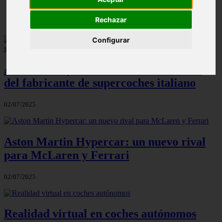
✔️
Rechazar
Configurar
Asterion: el primer híbrido enchufable
del fabricante de supercoches italiano
02/07/2025
Aston Martin Hypercar: un nuevo rival
para McLaren y Ferrari
02/07/2025
Realidad virtual en coches autónomos